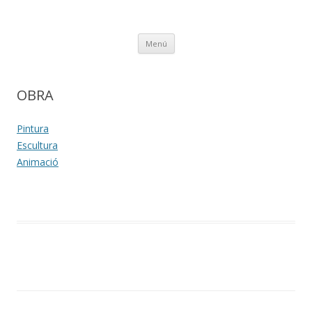
Tià Zanoguera
Painter
Vés
Menú
al
contingut
OBRA
Pintura
Escultura
Animació